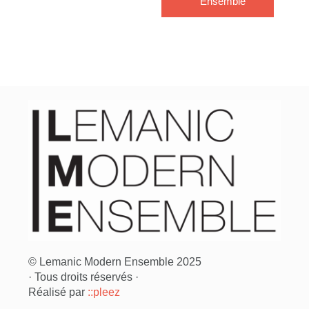
Ensemble
© Lemanic Modern Ensemble 2025
· Tous droits réservés ·
Réalisé par
::pleez