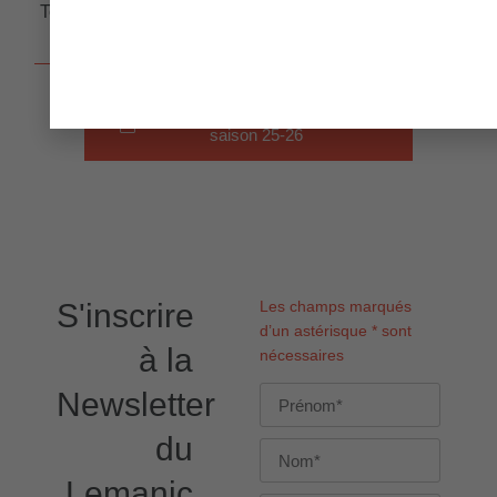
Tokyo, Varsovie et Bilbao.
Télécharger la brochure de la
saison 25-26
S'inscrire
Les champs marqués
d’un astérisque * sont
à la
nécessaires
Newsletter
du
Lemanic