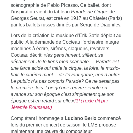
scénographie de Pablo Picasso. Ce ballet, dont
l’inspiration vient du tableau
Parade de Cirque
de
Georges Seurat, est créé en 1917 au Châtelet (Paris)
par les ballets russes dirigés par Serge de Diaghilev.
Lors de la création la musique d’Erik Satie déplait au
public. A la demande de Cocteau l’orchestre intègre
machines à écrire, sirènes, claquoirs, revolvers.
Cocteau décrit: «
les gens hurlent, sifflent, se
déchainent. Je le tiens mon scandale…. Parade est
une farce acide qui mêle le cirque, la foire, le music-
hall, le cinéma muet… de l’avant-garde, rien d’autre!
Le public n’a pas compris Parade? Ce ne serait pas
la première fois. Lorsqu’une œuvre semble en
avance sur son époque c’est simplement que son
époque est en retard sur elle
.»
[1] (Texte dit par
Jérémie Rousseau)
Complétant l’hommage à
Luciano Berio
commencé
lors du premier concert de saison, le LME propose
maintenant une œuvre du compositeur